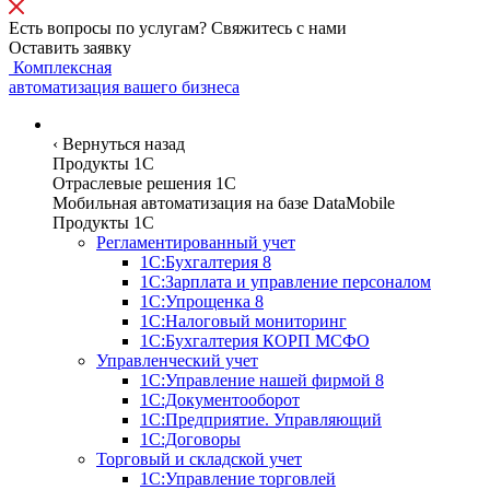
Есть вопросы по услугам? Свяжитесь с нами
Оставить заявку
Комплексная
автоматизация вашего бизнеса
Программы
‹
Вернуться назад
Продукты 1С
Отраслевые решения 1C
Мобильная автоматизация на базе DataMobile
Продукты 1С
Регламентированный учет
1С:Бухгалтерия 8
1С:Зарплата и управление персоналом
1С:Упрощенка 8
1С:Налоговый мониторинг
1С:Бухгалтерия КОРП МСФО
Управленческий учет
1С:Управление нашей фирмой 8
1С:Документооборот
1С:Предприятие. Управляющий
1С:Договоры
Торговый и складской учет
1С:Управление торговлей