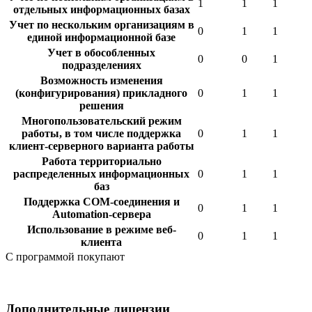
1
1
1
отдельных информационных базах
Учет по нескольким организациям в
0
1
1
единой информационной базе
Учет в обособленных
0
0
1
подразделениях
Возможность изменения
(конфигурирования) прикладного
0
1
1
решения
Многопользовательский режим
работы, в том числе поддержка
0
1
1
клиент-серверного варианта работы
Работа территориально
распределенных информационных
0
1
1
баз
Поддержка COM-соединения и
0
1
1
Automation-сервера
Использование в режиме веб-
0
1
1
клиента
C программой покупают
Дополнительные лицензии