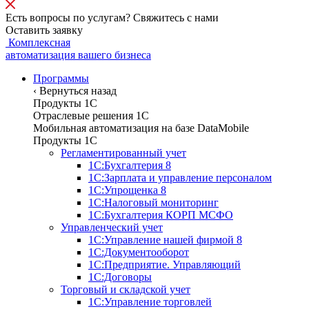
Есть вопросы по услугам? Свяжитесь с нами
Оставить заявку
Комплексная
автоматизация вашего бизнеса
Программы
‹
Вернуться назад
Продукты 1С
Отраслевые решения 1C
Мобильная автоматизация на базе DataMobile
Продукты 1С
Регламентированный учет
1С:Бухгалтерия 8
1С:Зарплата и управление персоналом
1С:Упрощенка 8
1С:Налоговый мониторинг
1С:Бухгалтерия КОРП МСФО
Управленческий учет
1С:Управление нашей фирмой 8
1С:Документооборот
1С:Предприятие. Управляющий
1С:Договоры
Торговый и складской учет
1С:Управление торговлей