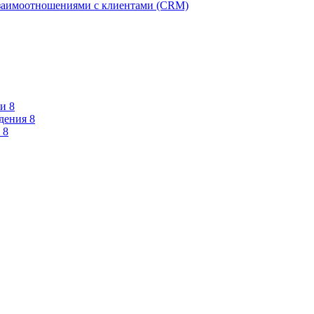
взаимоотношениями с клиентами (CRM)
и 8
дения 8
 8