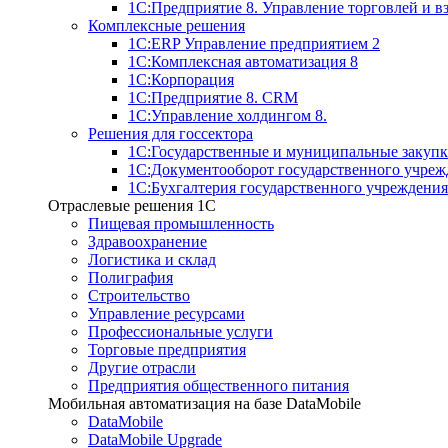
1С:Предприятие 8. Управление торговлей и 
Комплексные решения
1С:ERP Управление предприятием 2
1С:Комплексная автоматизация 8
1С:Корпорация
1С:Предприятие 8. CRM
1С:Управление холдингом 8.
Решения для госсектора
1С:Государственные и муниципальные закупк
1С:Документооборот государственного учреж
1С:Бухгалтерия государственного учреждения
Отраслевые решения 1C
Пищевая промышленность
Здравоохранение
Логистика и склад
Полиграфия
Строительство
Управление ресурсами
Профессиональные услуги
Торговые предприятия
Другие отрасли
Предприятия общественного питания
Мобильная автоматизация на базе DataMobile
DataMobile
DataMobile Upgrade