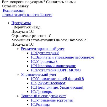
Есть вопросы по услугам? Свяжитесь с нами
Оставить заявку
Комплексная
автоматизация вашего бизнеса
Программы
‹
Вернуться назад
Продукты 1С
Отраслевые решения 1C
Мобильная автоматизация на базе DataMobile
Продукты 1С
Регламентированный учет
1С:Бухгалтерия 8
1С:Зарплата и управление персоналом
1С:Упрощенка 8
1С:Налоговый мониторинг
1С:Бухгалтерия КОРП МСФО
Управленческий учет
1С:Управление нашей фирмой 8
1С:Документооборот
1С:Предприятие. Управляющий
1С:Договоры
Торговый и складской учет
1С:Управление торговлей
1С:Розница