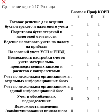
Сравнение версий 1С:Розница
Базовая
Проф
КОРП
8
8
8
Готовое решение для ведения
1
1
1
бухгалтерского и налогового учета
Подготовка бухгалтерской и
1
1
1
налоговой отчетности
Ведение налогового учета по налогу
1
1
1
на прибыль
Налоговый учет: УСН и ЕНВД
1
1
1
Возможность настройки счетов
учета материально-
1
1
1
производственных запасов и
расчетов с контрагентами
Учет по нескольким организациям в
1
1
1
отдельных информационных базах
Учет по нескольким организациям в
0
1
1
единой информационной базе
Учет в обособленных
0
0
1
подразделениях
Возможность изменения
(конфигурирования) прикладного
0
1
1