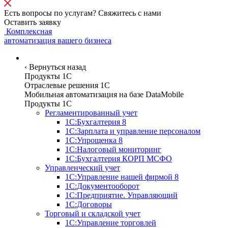
Есть вопросы по услугам? Свяжитесь с нами
Оставить заявку
Комплексная
автоматизация вашего бизнеса
Программы
‹
Вернуться назад
Продукты 1С
Отраслевые решения 1C
Мобильная автоматизация на базе DataMobile
Продукты 1С
Регламентированный учет
1С:Бухгалтерия 8
1С:Зарплата и управление персоналом
1С:Упрощенка 8
1С:Налоговый мониторинг
1С:Бухгалтерия КОРП МСФО
Управленческий учет
1С:Управление нашей фирмой 8
1С:Документооборот
1С:Предприятие. Управляющий
1С:Договоры
Торговый и складской учет
1С:Управление торговлей