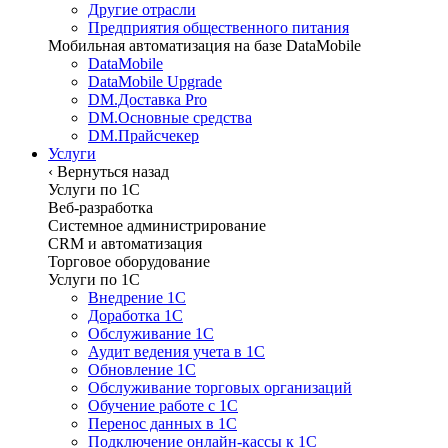
Другие отрасли
Предприятия общественного питания
Мобильная автоматизация на базе DataMobile
DataMobile
DataMobile Upgrade
DM.Доставка Pro
DM.Основные средства
DM.Прайсчекер
Услуги
‹
Вернуться назад
Услуги по 1С
Веб-разработка
Системное администрирование
CRM и автоматизация
Торговое оборудование
Услуги по 1С
Внедрение 1С
Доработка 1С
Обслуживание 1С
Аудит ведения учета в 1С
Обновление 1С
Обслуживание торговых организаций
Обучение работе с 1С
Перенос данных в 1С
Подключение онлайн-кассы к 1С