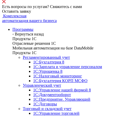
Есть вопросы по услугам? Свяжитесь с нами
Оставить заявку
Комплексная
автоматизация вашего бизнеса
Программы
‹
Вернуться назад
Продукты 1С
Отраслевые решения 1C
Мобильная автоматизация на базе DataMobile
Продукты 1С
Регламентированный учет
1С:Бухгалтерия 8
1С:Зарплата и управление персоналом
1С:Упрощенка 8
1С:Налоговый мониторинг
1С:Бухгалтерия КОРП МСФО
Управленческий учет
1С:Управление нашей фирмой 8
1С:Документооборот
1С:Предприятие. Управляющий
1С:Договоры
Торговый и складской учет
1С:Управление торговлей