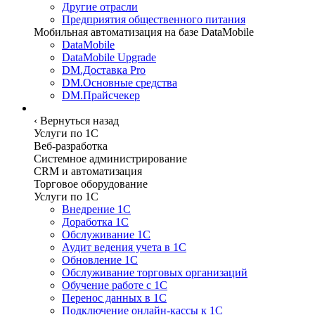
Другие отрасли
Предприятия общественного питания
Мобильная автоматизация на базе DataMobile
DataMobile
DataMobile Upgrade
DM.Доставка Pro
DM.Основные средства
DM.Прайсчекер
Услуги
‹
Вернуться назад
Услуги по 1С
Веб-разработка
Системное администрирование
CRM и автоматизация
Торговое оборудование
Услуги по 1С
Внедрение 1С
Доработка 1С
Обслуживание 1С
Аудит ведения учета в 1С
Обновление 1С
Обслуживание торговых организаций
Обучение работе с 1С
Перенос данных в 1С
Подключение онлайн-кассы к 1С