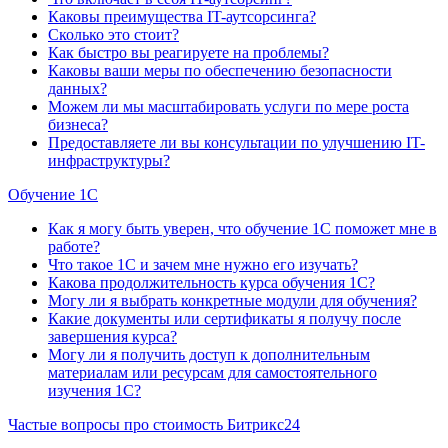
Каковы преимущества IT-аутсорсинга?
Сколько это стоит?
Как быстро вы реагируете на проблемы?
Каковы ваши меры по обеспечению безопасности
данных?
Можем ли мы масштабировать услуги по мере роста
бизнеса?
Предоставляете ли вы консультации по улучшению IT-
инфраструктуры?
Обучение 1С
Как я могу быть уверен, что обучение 1С поможет мне в
работе?
Что такое 1С и зачем мне нужно его изучать?
Какова продолжительность курса обучения 1С?
Могу ли я выбрать конкретные модули для обучения?
Какие документы или сертификаты я получу после
завершения курса?
Могу ли я получить доступ к дополнительным
материалам или ресурсам для самостоятельного
изучения 1С?
Частые вопросы про стоимость Битрикс24