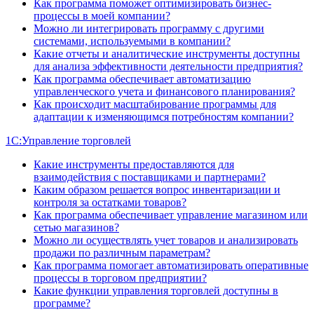
Как программа поможет оптимизировать бизнес-
процессы в моей компании?
Можно ли интегрировать программу с другими
системами, используемыми в компании?
Какие отчеты и аналитические инструменты доступны
для анализа эффективности деятельности предприятия?
Как программа обеспечивает автоматизацию
управленческого учета и финансового планирования?
Как происходит масштабирование программы для
адаптации к изменяющимся потребностям компании?
1С:Управление торговлей
Какие инструменты предоставляются для
взаимодействия с поставщиками и партнерами?
Каким образом решается вопрос инвентаризации и
контроля за остатками товаров?
Как программа обеспечивает управление магазином или
сетью магазинов?
Можно ли осуществлять учет товаров и анализировать
продажи по различным параметрам?
Как программа помогает автоматизировать оперативные
процессы в торговом предприятии?
Какие функции управления торговлей доступны в
программе?