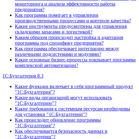
мониторинга и анализа эффективности работы
предприятия?
Как программа помогает в управлении
производственными процессами и контроле качества?
Какие инструменты предусмотрены для управления
складскими запасами и логистикой?
Каким образом происходит настройка и адаптация
программы под специфику предприятия?
Как программа обеспечивает интеграцию между
различными подсистемами и модулями?
Какие основные бизнес-процессы покрывает программа
комплексной автоматизации?
1С:Бухгалтерия 8.3
Какие функции включает в себя программный продукт
"1С:Бухгалтерия"?
Какие виды организаций могут использовать
"1С:Бухгалтерию"?
Какие требования к системным ресурсам необходимы
для установки "1С:Бухгалтерии"?
Как происходит обновление программы
"1С:Бухгалтерия"?
Как обеспечивается безопасность данных в
"1С:Бухгалтерии"?