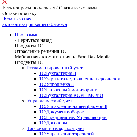
Есть вопросы по услугам? Свяжитесь с нами
Оставить заявку
Комплексная
автоматизация вашего бизнеса
Программы
‹
Вернуться назад
Продукты 1С
Отраслевые решения 1C
Мобильная автоматизация на базе DataMobile
Продукты 1С
Регламентированный учет
1С:Бухгалтерия 8
1С:Зарплата и управление персоналом
1С:Упрощенка 8
1С:Налоговый мониторинг
1С:Бухгалтерия КОРП МСФО
Управленческий учет
1С:Управление нашей фирмой 8
1С:Документооборот
1С:Предприятие. Управляющий
1С:Договоры
Торговый и складской учет
1С:Управление торговлей