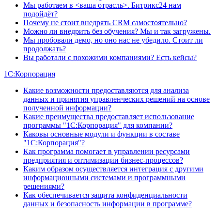
Мы работаем в <ваша отрасль>. Битрикс24 нам
подойдёт?
Почему не стоит внедрять CRM самостоятельно?
Можно ли внедрить без обучения? Мы и так загружены.
Мы пробовали демо, но оно нас не убедило. Стоит ли
продолжать?
Вы работали с похожими компаниями? Есть кейсы?
1С:Корпорация
Какие возможности предоставляются для анализа
данных и принятия управленческих решений на основе
полученной информации?
Какие преимущества предоставляет использование
программы "1С:Корпорация" для компании?
Каковы основные модули и функции в составе
"1С:Корпорация"?
Как программа помогает в управлении ресурсами
предприятия и оптимизации бизнес-процессов?
Каким образом осуществляется интеграция с другими
информационными системами и программными
решениями?
Как обеспечивается защита конфиденциальности
данных и безопасность информации в программе?