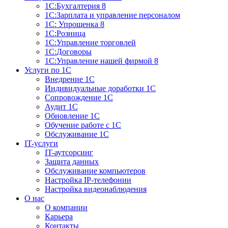
1С:Бухгалтерия 8
1С:Зарплата и управление персоналом
1С: Упрощенка 8
1С:Розница
1С:Управление торговлей
1С:Договоры
1С:Управление нашей фирмой 8
Услуги по 1С
Внедрение 1С
Индивидуальные доработки 1С
Сопровождение 1С
Аудит 1С
Обновление 1С
Обучение работе с 1С
Обслуживание 1С
IT-услуги
IT-аутсорсинг
Защита данных
Обслуживание компьютеров
Настройка IP-телефонии
Настройка видеонаблюдения
О нас
О компании
Карьера
Контакты