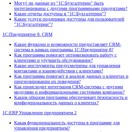
Могут ли данные из "1С:Бухгалтерии" быть
интегрированы с другими программными продуктами?
Какие отчеты доступны в "1С:Бухгалтерии"?
Какие услуги поддержки доступны для пользователей
"1С:Бухгалтерии"?
1С:Предприятие 8. CRM
Какие функции и возможности предоставляет CRM-
система в рамках программы 1С:Предприятие 8?
Как программа помогает оптимизировать работу с
клиентами и улучшить обслуживание?
Какие инструменты предусмотрены для управления
контактами и взаимодействия с клиентами?
Как программа помогает в анализе данных о клиентах и
прогнозировании их поведения?
Как происходит интеграция CRM-системы с другими
модулями и информационными системами компании?
Каким образом программа обеспечивает безопасность и
конфиденциальность данных о клиентах?
1С:ERP Управление предприятием 2
Какая функциональность доступна в программе для
управления предприятием?