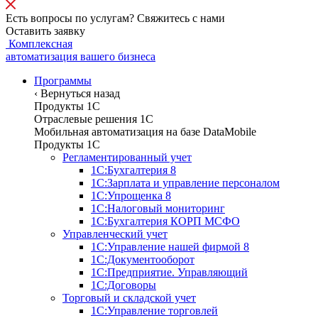
Есть вопросы по услугам? Свяжитесь с нами
Оставить заявку
Комплексная
автоматизация вашего бизнеса
Программы
‹
Вернуться назад
Продукты 1С
Отраслевые решения 1C
Мобильная автоматизация на базе DataMobile
Продукты 1С
Регламентированный учет
1С:Бухгалтерия 8
1С:Зарплата и управление персоналом
1С:Упрощенка 8
1С:Налоговый мониторинг
1С:Бухгалтерия КОРП МСФО
Управленческий учет
1С:Управление нашей фирмой 8
1С:Документооборот
1С:Предприятие. Управляющий
1С:Договоры
Торговый и складской учет
1С:Управление торговлей