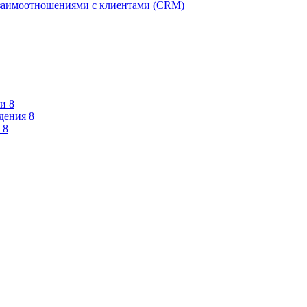
взаимоотношениями с клиентами (CRM)
и 8
дения 8
 8