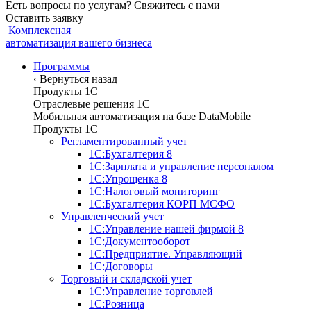
Есть вопросы по услугам? Свяжитесь с нами
Оставить заявку
Комплексная
автоматизация вашего бизнеса
Программы
‹
Вернуться назад
Продукты 1С
Отраслевые решения 1C
Мобильная автоматизация на базе DataMobile
Продукты 1С
Регламентированный учет
1С:Бухгалтерия 8
1С:Зарплата и управление персоналом
1С:Упрощенка 8
1С:Налоговый мониторинг
1С:Бухгалтерия КОРП МСФО
Управленческий учет
1С:Управление нашей фирмой 8
1С:Документооборот
1С:Предприятие. Управляющий
1С:Договоры
Торговый и складской учет
1С:Управление торговлей
1С:Розница