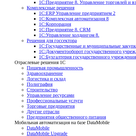
1С:Предприятие 8. Управление торговлей и 
Комплексные решения
1С:ERP Управление предприятием 2
1С:Комплексная автоматизация 8
1С:Корпорация
1С:Предприятие 8. CRM
1С:Управление холдингом 8.
Решения для госсектора
1С:Государственные и муниципальные закупк
1С:Документооборот государственного учреж
1С:Бухгалтерия государственного учреждения
Отраслевые решения 1C
Пищевая промышленность
Здравоохранение
Логистика и склад
Полиграфия
Строительство
Управление ресурсами
Профессиональные услуги
Торговые предприятия
Другие отрасли
Предприятия общественного питания
Мобильная автоматизация на базе DataMobile
DataMobile
DataMobile Upgrade