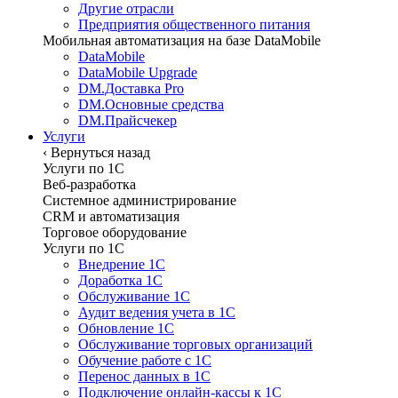
Другие отрасли
Предприятия общественного питания
Мобильная автоматизация на базе DataMobile
DataMobile
DataMobile Upgrade
DM.Доставка Pro
DM.Основные средства
DM.Прайсчекер
Услуги
‹
Вернуться назад
Услуги по 1С
Веб-разработка
Системное администрирование
CRM и автоматизация
Торговое оборудование
Услуги по 1С
Внедрение 1С
Доработка 1С
Обслуживание 1С
Аудит ведения учета в 1С
Обновление 1С
Обслуживание торговых организаций
Обучение работе с 1С
Перенос данных в 1С
Подключение онлайн-кассы к 1С