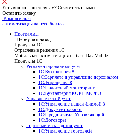
Есть вопросы по услугам? Свяжитесь с нами
Оставить заявку
Комплексная
автоматизация вашего бизнеса
Программы
‹
Вернуться назад
Продукты 1С
Отраслевые решения 1C
Мобильная автоматизация на базе DataMobile
Продукты 1С
Регламентированный учет
1С:Бухгалтерия 8
1С:Зарплата и управление персоналом
1С:Упрощенка 8
1С:Налоговый мониторинг
1С:Бухгалтерия КОРП МСФО
Управленческий учет
1С:Управление нашей фирмой 8
1С:Документооборот
1С:Предприятие. Управляющий
1С:Договоры
Торговый и складской учет
1С:Управление торговлей