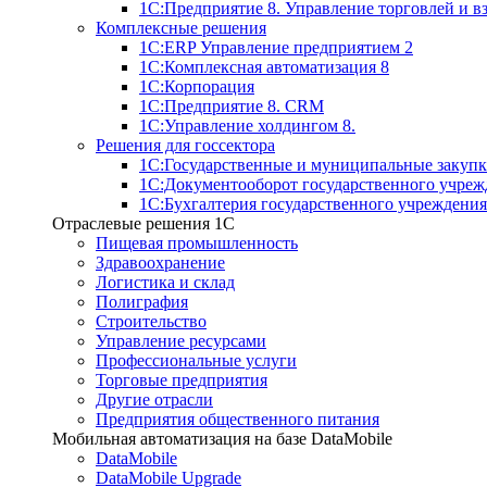
1С:Предприятие 8. Управление торговлей и 
Комплексные решения
1С:ERP Управление предприятием 2
1С:Комплексная автоматизация 8
1С:Корпорация
1С:Предприятие 8. CRM
1С:Управление холдингом 8.
Решения для госсектора
1С:Государственные и муниципальные закупк
1С:Документооборот государственного учреж
1С:Бухгалтерия государственного учреждения
Отраслевые решения 1C
Пищевая промышленность
Здравоохранение
Логистика и склад
Полиграфия
Строительство
Управление ресурсами
Профессиональные услуги
Торговые предприятия
Другие отрасли
Предприятия общественного питания
Мобильная автоматизация на базе DataMobile
DataMobile
DataMobile Upgrade