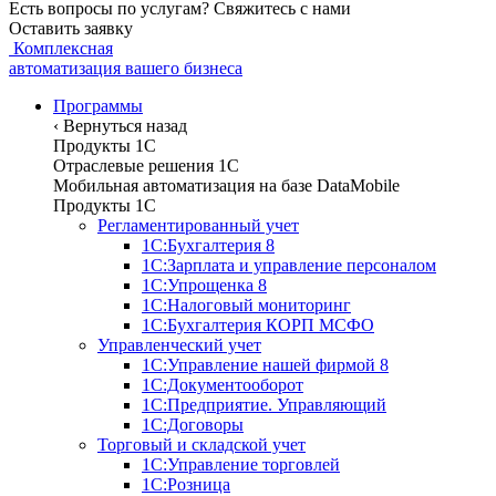
Есть вопросы по услугам? Свяжитесь с нами
Оставить заявку
Комплексная
автоматизация вашего бизнеса
Программы
‹
Вернуться назад
Продукты 1С
Отраслевые решения 1C
Мобильная автоматизация на базе DataMobile
Продукты 1С
Регламентированный учет
1С:Бухгалтерия 8
1С:Зарплата и управление персоналом
1С:Упрощенка 8
1С:Налоговый мониторинг
1С:Бухгалтерия КОРП МСФО
Управленческий учет
1С:Управление нашей фирмой 8
1С:Документооборот
1С:Предприятие. Управляющий
1С:Договоры
Торговый и складской учет
1С:Управление торговлей
1С:Розница