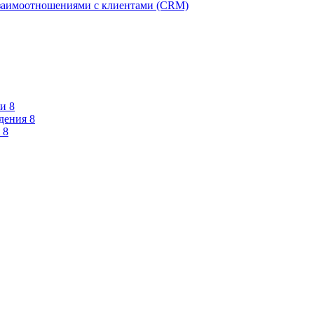
взаимоотношениями с клиентами (CRM)
и 8
дения 8
 8