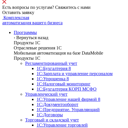
Есть вопросы по услугам? Свяжитесь с нами
Оставить заявку
Комплексная
автоматизация вашего бизнеса
Программы
‹
Вернуться назад
Продукты 1С
Отраслевые решения 1C
Мобильная автоматизация на базе DataMobile
Продукты 1С
Регламентированный учет
1С:Бухгалтерия 8
1С:Зарплата и управление персоналом
1С:Упрощенка 8
1С:Налоговый мониторинг
1С:Бухгалтерия КОРП МСФО
Управленческий учет
1С:Управление нашей фирмой 8
1С:Документооборот
1С:Предприятие. Управляющий
1С:Договоры
Торговый и складской учет
1С:Управление торговлей