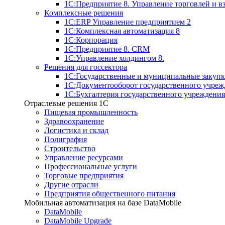
1С:Предприятие 8. Управление торговлей и 
Комплексные решения
1С:ERP Управление предприятием 2
1С:Комплексная автоматизация 8
1С:Корпорация
1С:Предприятие 8. CRM
1С:Управление холдингом 8.
Решения для госсектора
1С:Государственные и муниципальные закупк
1С:Документооборот государственного учреж
1С:Бухгалтерия государственного учреждения
Отраслевые решения 1C
Пищевая промышленность
Здравоохранение
Логистика и склад
Полиграфия
Строительство
Управление ресурсами
Профессиональные услуги
Торговые предприятия
Другие отрасли
Предприятия общественного питания
Мобильная автоматизация на базе DataMobile
DataMobile
DataMobile Upgrade