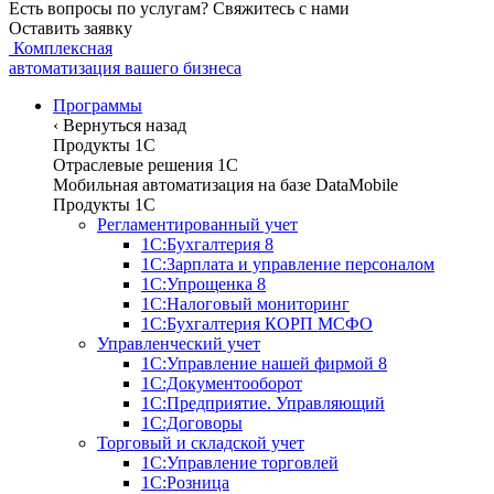
Есть вопросы по услугам? Свяжитесь с нами
Оставить заявку
Комплексная
автоматизация вашего бизнеса
Программы
‹
Вернуться назад
Продукты 1С
Отраслевые решения 1C
Мобильная автоматизация на базе DataMobile
Продукты 1С
Регламентированный учет
1С:Бухгалтерия 8
1С:Зарплата и управление персоналом
1С:Упрощенка 8
1С:Налоговый мониторинг
1С:Бухгалтерия КОРП МСФО
Управленческий учет
1С:Управление нашей фирмой 8
1С:Документооборот
1С:Предприятие. Управляющий
1С:Договоры
Торговый и складской учет
1С:Управление торговлей
1С:Розница