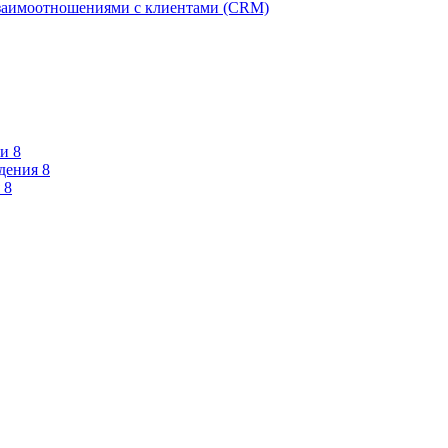
взаимоотношениями с клиентами (CRM)
и 8
дения 8
 8