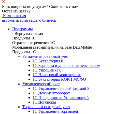
Есть вопросы по услугам? Свяжитесь с нами
Оставить заявку
Комплексная
автоматизация вашего бизнеса
Программы
‹
Вернуться назад
Продукты 1С
Отраслевые решения 1C
Мобильная автоматизация на базе DataMobile
Продукты 1С
Регламентированный учет
1С:Бухгалтерия 8
1С:Зарплата и управление персоналом
1С:Упрощенка 8
1С:Налоговый мониторинг
1С:Бухгалтерия КОРП МСФО
Управленческий учет
1С:Управление нашей фирмой 8
1С:Документооборот
1С:Предприятие. Управляющий
1С:Договоры
Торговый и складской учет
1С:Управление торговлей