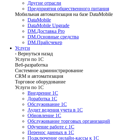
Другие отрасли
Предприятия общественного питания
Мобильная автоматизация на базе DataMobile
DataMobile
DataMobile Upgrade
DM.Доставка Pro
DM.Основные средства
DM.Прайсчекер
Услуги
‹
Вернуться назад
Услуги по 1С
Веб-разработка
Системное администрирование
CRM и автоматизация
Торговое оборудование
Услуги по 1С
Внедрение 1С
Доработка 1С
Обслуживание 1С
Аудит ведения учета в 1С
Обновление 1С
Обслуживание торговых организаций
Обучение работе с 1С
Перенос данных в 1С
Подключение онлайн-кассы к 1С