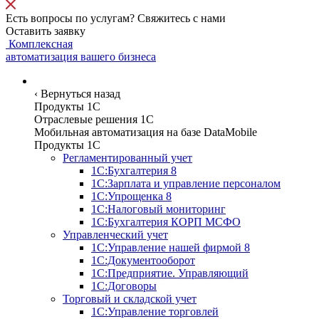
Есть вопросы по услугам? Свяжитесь с нами
Оставить заявку
Комплексная
автоматизация вашего бизнеса
Программы
‹
Вернуться назад
Продукты 1С
Отраслевые решения 1C
Мобильная автоматизация на базе DataMobile
Продукты 1С
Регламентированный учет
1С:Бухгалтерия 8
1С:Зарплата и управление персоналом
1С:Упрощенка 8
1С:Налоговый мониторинг
1С:Бухгалтерия КОРП МСФО
Управленческий учет
1С:Управление нашей фирмой 8
1С:Документооборот
1С:Предприятие. Управляющий
1С:Договоры
Торговый и складской учет
1С:Управление торговлей