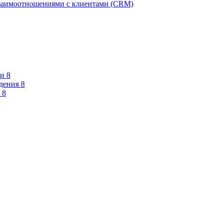
взаимоотношениями с клиентами (CRM)
и 8
дения 8
 8