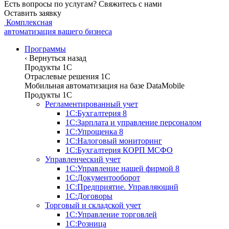
Есть вопросы по услугам? Свяжитесь с нами
Оставить заявку
Комплексная
автоматизация вашего бизнеса
Программы
‹
Вернуться назад
Продукты 1С
Отраслевые решения 1C
Мобильная автоматизация на базе DataMobile
Продукты 1С
Регламентированный учет
1С:Бухгалтерия 8
1С:Зарплата и управление персоналом
1С:Упрощенка 8
1С:Налоговый мониторинг
1С:Бухгалтерия КОРП МСФО
Управленческий учет
1С:Управление нашей фирмой 8
1С:Документооборот
1С:Предприятие. Управляющий
1С:Договоры
Торговый и складской учет
1С:Управление торговлей
1С:Розница