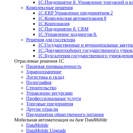
1С:Предприятие 8. Управление торговлей и 
Комплексные решения
1С:ERP Управление предприятием 2
1С:Комплексная автоматизация 8
1С:Корпорация
1С:Предприятие 8. CRM
1С:Управление холдингом 8.
Решения для госсектора
1С:Государственные и муниципальные закупк
1С:Документооборот государственного учреж
1С:Бухгалтерия государственного учреждения
Отраслевые решения 1C
Пищевая промышленность
Здравоохранение
Логистика и склад
Полиграфия
Строительство
Управление ресурсами
Профессиональные услуги
Торговые предприятия
Другие отрасли
Предприятия общественного питания
Мобильная автоматизация на базе DataMobile
DataMobile
DataMobile Upgrade