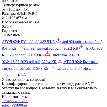
до 8 часов
Температурный режим
от - 10С до +45С
Размеры ДЛхШРхВС
212х103х67 мм
Вес без чековой ленты
0,36 кг
Гарантия
12 месяцев
АТОЛ 92Ф ПС.pdf
pdf, 482.5 КБ
atol-92f-quickstart.pdf
pdf,
858.6 КБ
atol-92f-manual.pdf
pdf, 4962.2 КБ
ATOL-92F-
RE_5.0.pdf
pdf, 5803.3 КБ
Листовка_АТОЛ
92Ф_16.03.2023.pdf
pdf, 320.4 КБ
АТОЛ 92Ф Быстрый
запуск 5.0.pdf
pdf, 1169.8 КБ
TableEditor-3.0.4.zip
zip,
14606.5 КБ
У вас появились вопросы?
Квалифицированные специалисты техподдержки ANIT
ответят на все вопросы, оставьте заявку и мы обязательно
свяжемся с вами.
Наши контакты
+7 4212-799-000
info@799000.ru