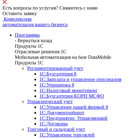
Есть вопросы по услугам? Свяжитесь с нами
Оставить заявку
Комплексная
автоматизация вашего бизнеса
Программы
‹
Вернуться назад
Продукты 1С
Отраслевые решения 1C
Мобильная автоматизация на базе DataMobile
Продукты 1С
Регламентированный учет
1С:Бухгалтерия 8
1С:Зарплата и управление персоналом
1С:Упрощенка 8
1С:Налоговый мониторинг
1С:Бухгалтерия КОРП МСФО
Управленческий учет
1С:Управление нашей фирмой 8
1С:Документооборот
1С:Предприятие. Управляющий
1С:Договоры
Торговый и складской учет
1С:Управление торговлей