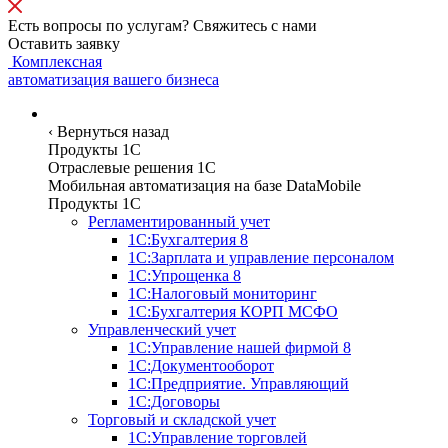
Есть вопросы по услугам? Свяжитесь с нами
Оставить заявку
Комплексная
автоматизация вашего бизнеса
Программы
‹
Вернуться назад
Продукты 1С
Отраслевые решения 1C
Мобильная автоматизация на базе DataMobile
Продукты 1С
Регламентированный учет
1С:Бухгалтерия 8
1С:Зарплата и управление персоналом
1С:Упрощенка 8
1С:Налоговый мониторинг
1С:Бухгалтерия КОРП МСФО
Управленческий учет
1С:Управление нашей фирмой 8
1С:Документооборот
1С:Предприятие. Управляющий
1С:Договоры
Торговый и складской учет
1С:Управление торговлей