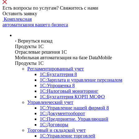
Есть вопросы по услугам? Свяжитесь с нами
Оставить заявку
Комплексная
автоматизация вашего бизнеса
Программы
‹
Вернуться назад
Продукты 1С
Отраслевые решения 1C
Мобильная автоматизация на базе DataMobile
Продукты 1С
Регламентированный учет
1С:Бухгалтерия 8
1С:Зарплата и управление персоналом
1С:Упрощенка 8
1С:Налоговый мониторинг
1С:Бухгалтерия КОРП МСФО
Управленческий учет
1С:Управление нашей фирмой 8
1С:Документооборот
1С:Предприятие. Управляющий
1С:Договоры
Торговый и складской учет
1С:Управление торговлей