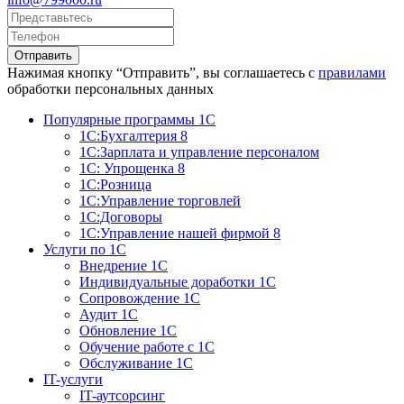
Отправить
Нажимая кнопку “Отправить”, вы соглашаетесь с
правилами
обработки персональных данных
Популярные программы 1С
1С:Бухгалтерия 8
1С:Зарплата и управление персоналом
1С: Упрощенка 8
1С:Розница
1С:Управление торговлей
1С:Договоры
1С:Управление нашей фирмой 8
Услуги по 1С
Внедрение 1С
Индивидуальные доработки 1С
Сопровождение 1С
Аудит 1С
Обновление 1С
Обучение работе с 1С
Обслуживание 1С
IT-услуги
IT-аутсорсинг