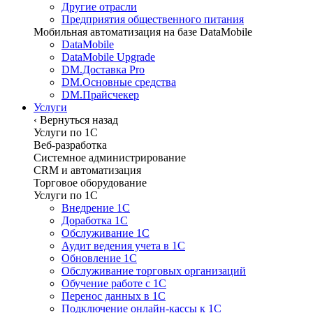
Другие отрасли
Предприятия общественного питания
Мобильная автоматизация на базе DataMobile
DataMobile
DataMobile Upgrade
DM.Доставка Pro
DM.Основные средства
DM.Прайсчекер
Услуги
‹
Вернуться назад
Услуги по 1С
Веб-разработка
Системное администрирование
CRM и автоматизация
Торговое оборудование
Услуги по 1С
Внедрение 1С
Доработка 1С
Обслуживание 1С
Аудит ведения учета в 1С
Обновление 1С
Обслуживание торговых организаций
Обучение работе с 1С
Перенос данных в 1С
Подключение онлайн-кассы к 1С