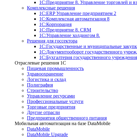
1С:Предприятие 8. Управление торговлей и 
Комплексные решения
1С:ERP Управление предприятием 2
1С:Комплексная автоматизация 8
1С:Корпорация
1С:Предприятие 8. CRM
1С:Управление холдингом 8.
Решения для госсектора
1С:Государственные и муниципальные закупк
1С:Документооборот государственного учреж
1С:Бухгалтерия государственного учреждения
Отраслевые решения 1C
Пищевая промышленность
Здравоохранение
Логистика и склад
Полиграфия
Строительство
Управление ресурсами
Профессиональные услуги
Торговые предприятия
Другие отрасли
Предприятия общественного питания
Мобильная автоматизация на базе DataMobile
DataMobile
DataMobile Upgrade