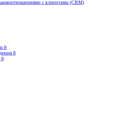
взаимоотношениями с клиентами (CRM)
и 8
дения 8
 8