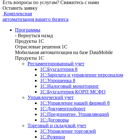
Есть вопросы по услугам? Свяжитесь с нами
Оставить заявку
Комплексная
автоматизация вашего бизнеса
Программы
‹
Вернуться назад
Продукты 1С
Отраслевые решения 1C
Мобильная автоматизация на базе DataMobile
Продукты 1С
Регламентированный учет
1С:Бухгалтерия 8
1С:Зарплата и управление персоналом
1С:Упрощенка 8
1С:Налоговый мониторинг
1С:Бухгалтерия КОРП МСФО
Управленческий учет
1С:Управление нашей фирмой 8
1С:Документооборот
1С:Предприятие. Управляющий
1С:Договоры
Торговый и складской учет
1С:Управление торговлей
1С:Розница