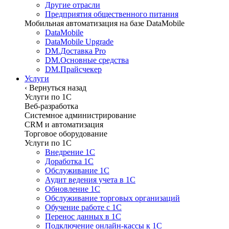
Другие отрасли
Предприятия общественного питания
Мобильная автоматизация на базе DataMobile
DataMobile
DataMobile Upgrade
DM.Доставка Pro
DM.Основные средства
DM.Прайсчекер
Услуги
‹
Вернуться назад
Услуги по 1С
Веб-разработка
Системное администрирование
CRM и автоматизация
Торговое оборудование
Услуги по 1С
Внедрение 1С
Доработка 1С
Обслуживание 1С
Аудит ведения учета в 1С
Обновление 1С
Обслуживание торговых организаций
Обучение работе с 1С
Перенос данных в 1С
Подключение онлайн-кассы к 1С