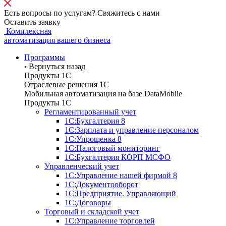
Есть вопросы по услугам? Свяжитесь с нами
Оставить заявку
Комплексная
автоматизация вашего бизнеса
Программы
‹
Вернуться назад
Продукты 1С
Отраслевые решения 1C
Мобильная автоматизация на базе DataMobile
Продукты 1С
Регламентированный учет
1С:Бухгалтерия 8
1С:Зарплата и управление персоналом
1С:Упрощенка 8
1С:Налоговый мониторинг
1С:Бухгалтерия КОРП МСФО
Управленческий учет
1С:Управление нашей фирмой 8
1С:Документооборот
1С:Предприятие. Управляющий
1С:Договоры
Торговый и складской учет
1С:Управление торговлей