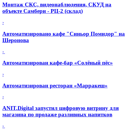
Монтаж СКС, видеонаблюдения, СКУД на
объекте Самбери - РЦ-2 (склад)
›
Автоматизировано кафе "Синьор Помидор" на
Шеронова
›
Автоматизирован кафе-бар «Солёный пёс»
›
Автоматизирован ресторан «Марракеш»
›
ANIT.Digital запустил цифровую витрину для
магазина по продаже разливных напитков
›