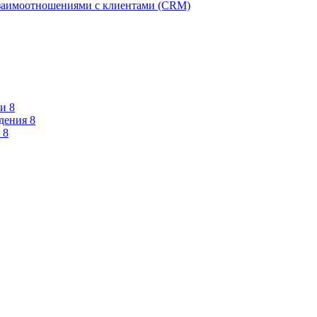
взаимоотношениями с клиентами (CRM)
и 8
дения 8
 8