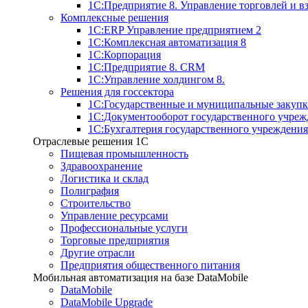
1С:Предприятие 8. Управление торговлей и 
Комплексные решения
1С:ERP Управление предприятием 2
1С:Комплексная автоматизация 8
1С:Корпорация
1С:Предприятие 8. CRM
1С:Управление холдингом 8.
Решения для госсектора
1С:Государственные и муниципальные закупк
1С:Документооборот государственного учреж
1С:Бухгалтерия государственного учреждения
Отраслевые решения 1C
Пищевая промышленность
Здравоохранение
Логистика и склад
Полиграфия
Строительство
Управление ресурсами
Профессиональные услуги
Торговые предприятия
Другие отрасли
Предприятия общественного питания
Мобильная автоматизация на базе DataMobile
DataMobile
DataMobile Upgrade