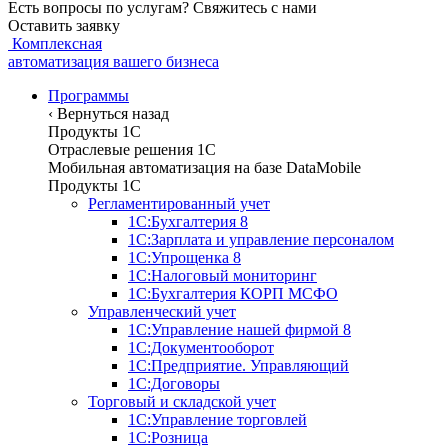
Есть вопросы по услугам? Свяжитесь с нами
Оставить заявку
Комплексная
автоматизация вашего бизнеса
Программы
‹
Вернуться назад
Продукты 1С
Отраслевые решения 1C
Мобильная автоматизация на базе DataMobile
Продукты 1С
Регламентированный учет
1С:Бухгалтерия 8
1С:Зарплата и управление персоналом
1С:Упрощенка 8
1С:Налоговый мониторинг
1С:Бухгалтерия КОРП МСФО
Управленческий учет
1С:Управление нашей фирмой 8
1С:Документооборот
1С:Предприятие. Управляющий
1С:Договоры
Торговый и складской учет
1С:Управление торговлей
1С:Розница