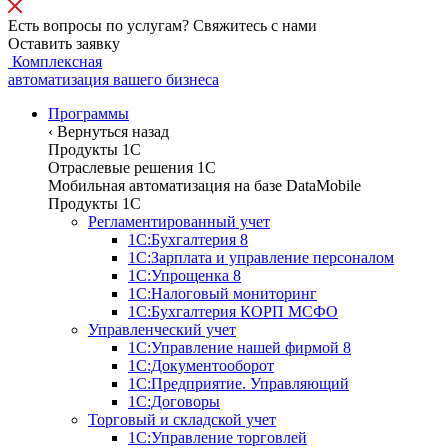
Есть вопросы по услугам? Свяжитесь с нами
Оставить заявку
Комплексная
автоматизация вашего бизнеса
Программы
‹
Вернуться назад
Продукты 1С
Отраслевые решения 1C
Мобильная автоматизация на базе DataMobile
Продукты 1С
Регламентированный учет
1С:Бухгалтерия 8
1С:Зарплата и управление персоналом
1С:Упрощенка 8
1С:Налоговый мониторинг
1С:Бухгалтерия КОРП МСФО
Управленческий учет
1С:Управление нашей фирмой 8
1С:Документооборот
1С:Предприятие. Управляющий
1С:Договоры
Торговый и складской учет
1С:Управление торговлей