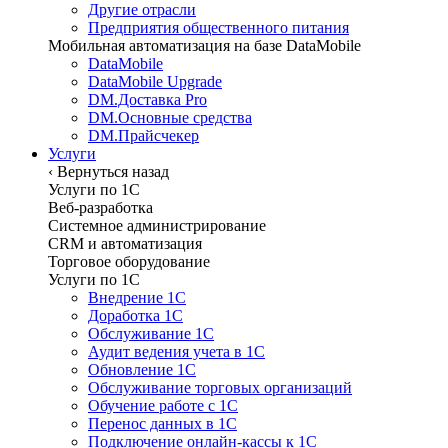
Другие отрасли
Предприятия общественного питания
Мобильная автоматизация на базе DataMobile
DataMobile
DataMobile Upgrade
DM.Доставка Pro
DM.Основные средства
DM.Прайсчекер
Услуги
‹
Вернуться назад
Услуги по 1С
Веб-разработка
Системное администрирование
CRM и автоматизация
Торговое оборудование
Услуги по 1С
Внедрение 1С
Доработка 1С
Обслуживание 1С
Аудит ведения учета в 1С
Обновление 1С
Обслуживание торговых организаций
Обучение работе с 1С
Перенос данных в 1С
Подключение онлайн-кассы к 1С