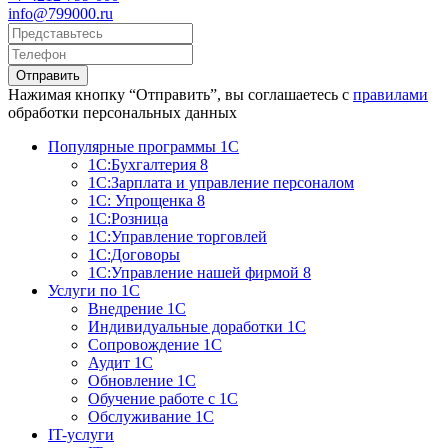
info@799000.ru
Отправить
Нажимая кнопку “Отправить”, вы соглашаетесь с
правилами
обработки персональных данных
Популярные программы 1С
1С:Бухгалтерия 8
1С:Зарплата и управление персоналом
1С: Упрощенка 8
1С:Розница
1С:Управление торговлей
1С:Договоры
1С:Управление нашей фирмой 8
Услуги по 1С
Внедрение 1С
Индивидуальные доработки 1С
Сопровождение 1С
Аудит 1С
Обновление 1С
Обучение работе с 1С
Обслуживание 1С
IT-услуги